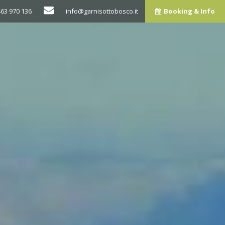
463 970 136
info@garnisottobosco.it
Booking & Info