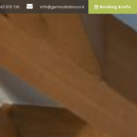
463 970 136
info@garnisottobosco.it
Booking & Info